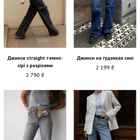
Джинси на гудзиках сині
Джинси straight темно-
сірі з розрізами
2 199 ₴
2 790 ₴