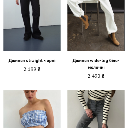
Джинси straight чорні
Джинси wide-leg біло-
молочні
2 199 ₴
2 490 ₴