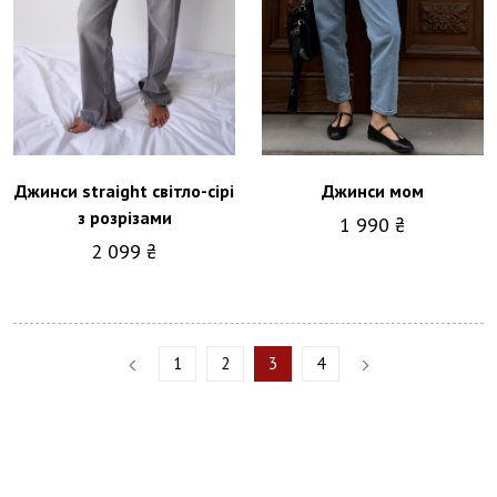
Джинси straight світло-сірі
Джинси мом
з розрізами
1 990 ₴
2 099 ₴
1
2
3
4