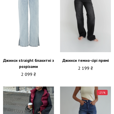
світло-сірий
Блакитний
Рожевий
Шоколадний
Темно-синій
Світло-синій
Сіро-чорний
Жовтий
Джинси straight блакитні з
Джинси темно-сірі прямі
розрізами
2 199 ₴
Крем
2 099 ₴
Чорний
Білий
Сірий
-25%
Біло-молочний