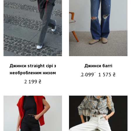
Джинси straight сірі з
Джинси баггі
необробленим низом
2 099
1 575 ₴
2 199 ₴