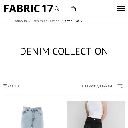
Головна
Denim collection
Cторінка 3
Розмір
XXS
XS
DENIM COLLECTION
S
M
L
XL
Фільтр
За замовчуванням
Колір
Синій
Блакитний варений
Беж