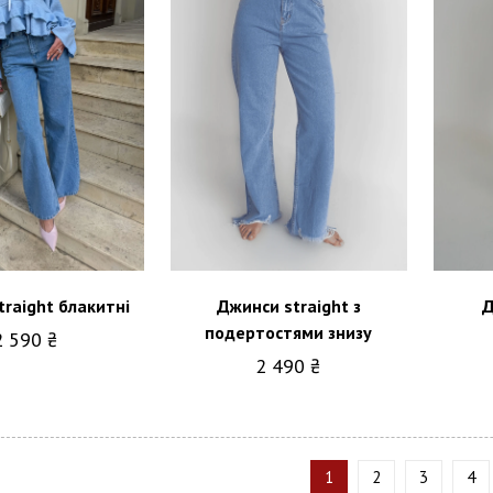
raight блакитні
Джинси straight з
Д
подертостями знизу
2 590 ₴
2 490 ₴
1
2
3
4