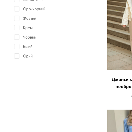
Сіро-чорний
Жовтий
Крем
Чорний
Білий
Сірий
Біло-молочний
Джинси s
необро