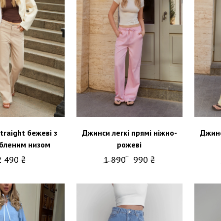
traight бежеві з
Джинс
Джинси легкі прямі ніжно-
бленим низом
рожеві
2 490 ₴
1 890
990 ₴