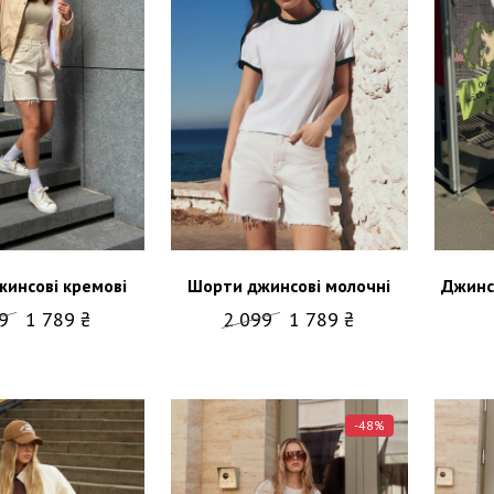
Шорти джинсові молочні
Джинс
инсові кремові
2 099
1 789 ₴
99
1 789 ₴
-48%