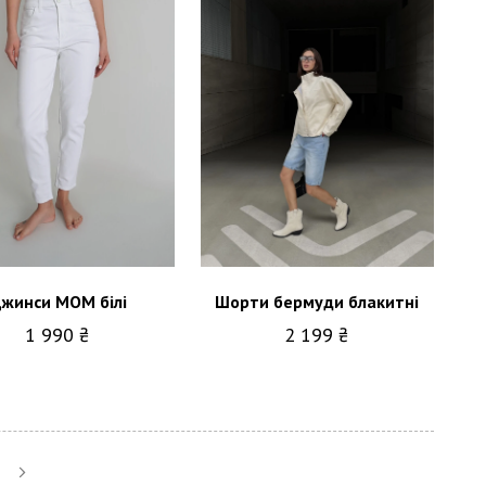
жинси МОМ білі
Шорти бермуди блакитні
1 990 ₴
2 199 ₴