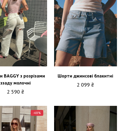
и BAGGY з розрізами
Шорти джинсові блакитні
ззаду молочні
2 099 ₴
2 590 ₴
-48%