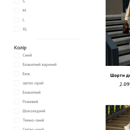
S
M
L
XL
Колір
Синій
Блакитний варений
Беж
Шорти дж
світло-сірий
2 0
Блакитний
Рожевий
Шоколадний
Темно-синій
Світло-синій