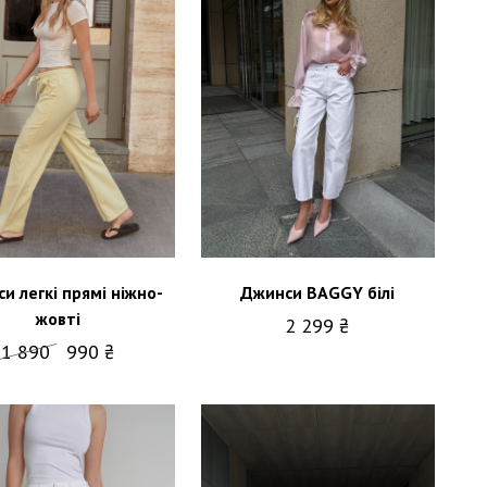
и легкі прямі ніжно-
Джинси BAGGY білі
жовті
2 299 ₴
1 890
990 ₴